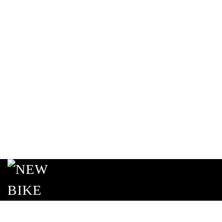
Passa al contenuto principale
continua gli acquisti
vai al checkout