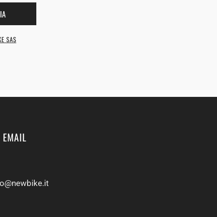
IA
KE SAS
 EMAIL
fo@newbike.it