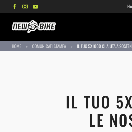
Ho
Passa al contenuto principale
HOME
COMUNICATI STAMPA
IL TUO 5X1000 CI AIUTA A SOSTEN
IL TUO 5
LE NO