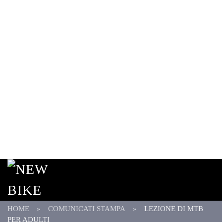
Passa al contenuto principale
continua gli acquisti
vai al checkout
HOME
COMUNICATI STAMPA
LEZIONE DI MTB
PER ADULTI