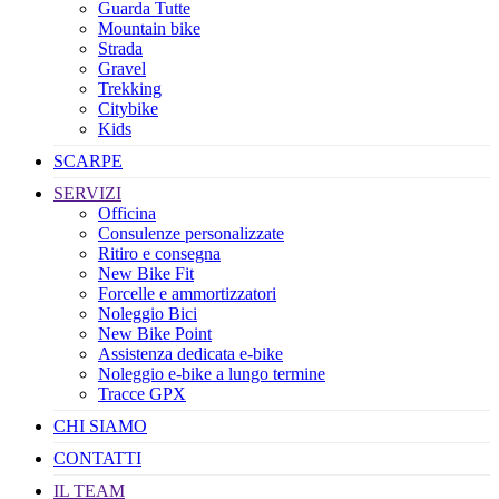
Guarda Tutte
Mountain bike
Strada
Gravel
Trekking
Citybike
Kids
SCARPE
SERVIZI
Officina
Consulenze personalizzate
Ritiro e consegna
New Bike Fit
Forcelle e ammortizzatori
Noleggio Bici
New Bike Point
Assistenza dedicata e-bike
Noleggio e-bike a lungo termine
Tracce GPX
CHI SIAMO
CONTATTI
IL TEAM