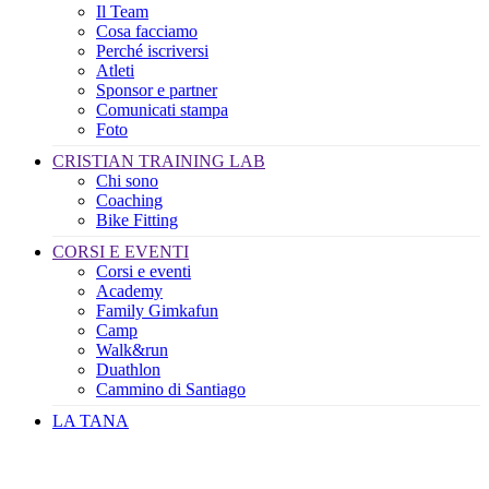
Il Team
Cosa facciamo
Perché iscriversi
Atleti
Sponsor e partner
Comunicati stampa
Foto
CRISTIAN TRAINING LAB
Chi sono
Coaching
Bike Fitting
CORSI E EVENTI
Corsi e eventi
Academy
Family Gimkafun
Camp
Walk&run
Duathlon
Cammino di Santiago
LA TANA
Il mio Account