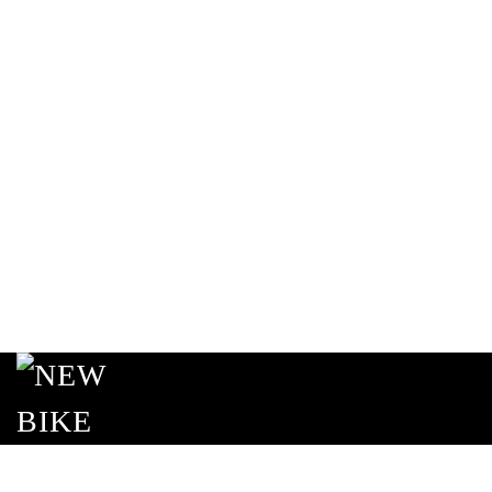
Passa al contenuto principale
continua gli acquisti
vai al checkout