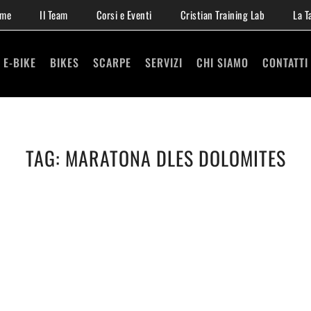
me
Il Team
Corsi e Eventi
Cristian Training Lab
La T
E-BIKE
BIKES
SCARPE
SERVIZI
CHI SIAMO
CONTATTI
TAG:
MARATONA DLES DOLOMITES