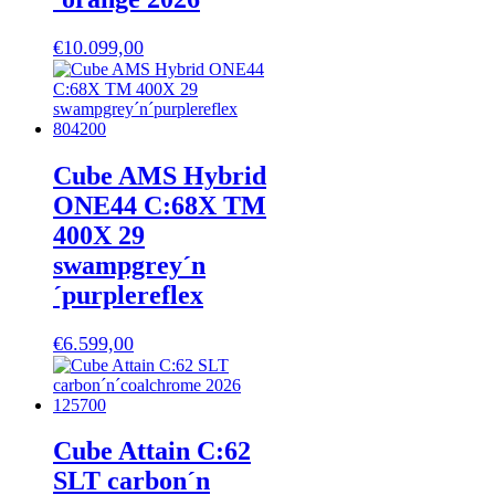
€
10.099,00
Cube AMS Hybrid
ONE44 C:68X TM
400X 29
swampgrey´n
´purplereflex
€
6.599,00
Cube Attain C:62
SLT carbon´n