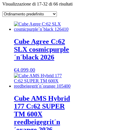
Visualizzazione di 17-32 di 66 risultati
Cube Agree C:62
SLX cosmicpurple
´n´black 2026
€
4.099,00
Cube AMS Hybrid
177 C:62 SUPER
TM 600X
reedbeigegrit´n
´orange 2026