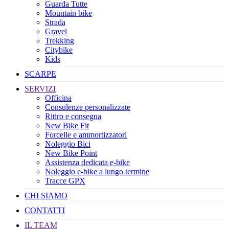
Guarda Tutte
Mountain bike
Strada
Gravel
Trekking
Citybike
Kids
SCARPE
SERVIZI
Officina
Consulenze personalizzate
Ritiro e consegna
New Bike Fit
Forcelle e ammortizzatori
Noleggio Bici
New Bike Point
Assistenza dedicata e-bike
Noleggio e-bike a lungo termine
Tracce GPX
CHI SIAMO
CONTATTI
IL TEAM