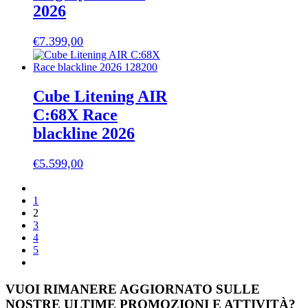
2026
€
7.399,00
Cube Litening AIR
C:68X Race
blackline 2026
€
5.599,00
1
2
3
4
5
VUOI RIMANERE AGGIORNATO SULLE
NOSTRE ULTIME PROMOZIONI E ATTIVITÀ?