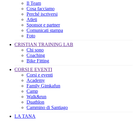
Il Team
Cosa facciamo
Perché iscriversi
Atleti
Sponsor e partner
Comunicati stampa
Foto
CRISTIAN TRAINING LAB
Chi sono
Coaching
Bike Fitting
CORSI E EVENTI
Corsi e eventi
Academy
Family Gimkafun
Camp
Walk&run
Duathlon
Cammino di Santiago
LA TANA
Il mio Account