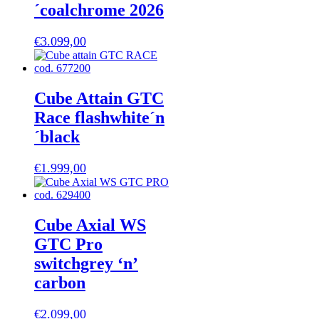
´coalchrome 2026
€
3.099,00
Cube Attain GTC
Race flashwhite´n
´black
€
1.999,00
Cube Axial WS
GTC Pro
switchgrey ‘n’
carbon
€
2.099,00