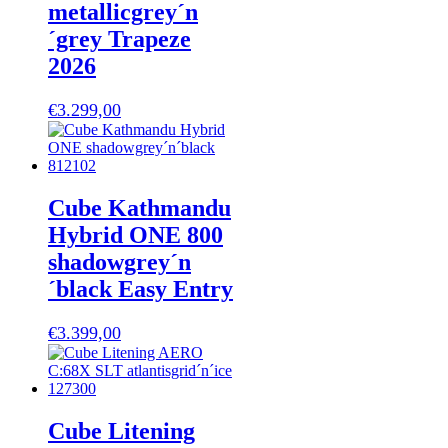
metallicgrey´n
´grey Trapeze
2026
€
3.299,00
Cube Kathmandu
Hybrid ONE 800
shadowgrey´n
´black Easy Entry
€
3.399,00
Cube Litening