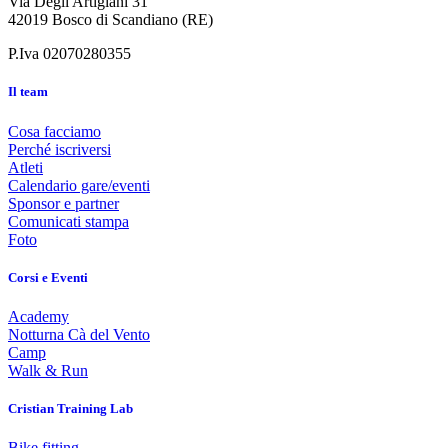
Via Degli Artigiani 31
42019 Bosco di Scandiano (RE)
P.Iva 02070280355
Il team
Cosa facciamo
Perché iscriversi
Atleti
Calendario gare/eventi
Sponsor e partner
Comunicati stampa
Foto
Corsi e Eventi
Academy
Notturna Cà del Vento
Camp
Walk & Run
Cristian Training Lab
Bike fitting