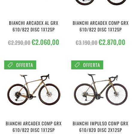
BIANCHI ARCADEX AL GRX
BIANCHI ARCADEX COMP GRX
610/822 DISC 1X12SP
610/822 DISC 1X12SP
Il
Il
Il
Il
€
2.060,00
€
2.870,00
€
2.290,00
€
3.190,00
prezzo
prezzo
prezzo
prez
originale
attuale
originale
attu
era:
è:
era:
è:
OFFERTA
OFFERTA
€2.290,00.
€2.060,00.
€3.190,00.
€2.8
BIANCHI ARCADEX COMP GRX
BIANCHI IMPULSO COMP GRX
610/822 DISC 1X12SP
610/820 DISC 2X12SP