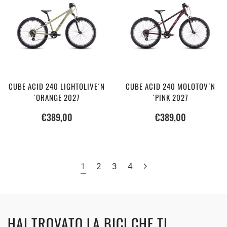
CUBE ACID 240 LIGHTOLIVE´N
CUBE ACID 240 MOLOTOV´N
´ORANGE 2027
´PINK 2027
€
389,00
€
389,00
1
2
3
4
HAI TROVATO LA BICI CHE TI