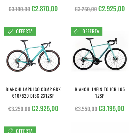
Il
Il
Il
Il
€
2.870,00
€
2.925,00
€
3.190,00
€
3.250,00
prezzo
prezzo
prezzo
prez
originale
attuale
originale
attu
era:
è:
era:
è:
OFFERTA
OFFERTA
€3.190,00.
€2.870,00.
€3.250,00.
€2.9
BIANCHI IMPULSO COMP GRX
BIANCHI INFINITO ICR 105
610/820 DISC 2X12SP
12SP
Il
Il
Il
Il
€
2.925,00
€
3.195,00
€
3.250,00
€
3.550,00
prezzo
prezzo
prezzo
prez
originale
attuale
originale
attu
era:
è:
era:
è:
OFFERTA