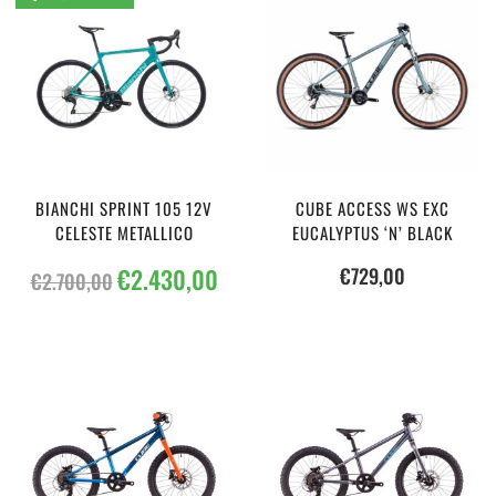
€3.250,00.
€2.925,00.
€3.550,00.
€3.1
BIANCHI SPRINT 105 12V
CUBE ACCESS WS EXC
CELESTE METALLICO
EUCALYPTUS ‘N’ BLACK
Il
Il
€
2.430,00
€
729,00
€
2.700,00
prezzo
prezzo
originale
attuale
era:
è:
€2.700,00.
€2.430,00.