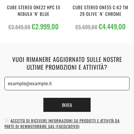
CUBE STEREO ONE22 HPC EX
CUBE STEREO ONE55 C:62 TM
NEBULA ‘N’ BLUE
29 OLIVE ´N´ CHROME
Il
Il
Il
Il
€
2.999,00
€
4.449,00
€
3.849,00
€
5.699,00
prezzo
prezzo
prezzo
prez
originale
attuale
originale
attu
era:
è:
era:
è:
€3.849,00.
€2.999,00.
€5.699,00.
€4.4
VUOI RIMANERE AGGIORNATO SULLE NOSTRE
ULTIME PROMOZIONI E ATTIVITÀ?
INVIA
ACCETTO DI RICEVERE INFORMAZIONI SU PRODOTTI E ATTIVITÀ DA
PARTE DI NEWMOTORBIKE SAS (FACOLTATIVO)