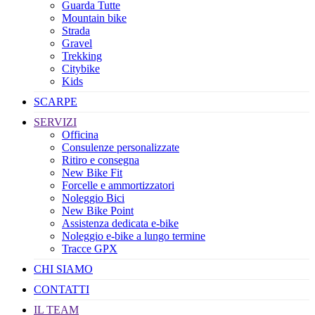
Guarda Tutte
Mountain bike
Strada
Gravel
Trekking
Citybike
Kids
SCARPE
SERVIZI
Officina
Consulenze personalizzate
Ritiro e consegna
New Bike Fit
Forcelle e ammortizzatori
Noleggio Bici
New Bike Point
Assistenza dedicata e-bike
Noleggio e-bike a lungo termine
Tracce GPX
CHI SIAMO
CONTATTI
IL TEAM