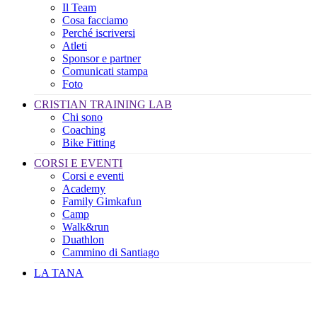
Il Team
Cosa facciamo
Perché iscriversi
Atleti
Sponsor e partner
Comunicati stampa
Foto
CRISTIAN TRAINING LAB
Chi sono
Coaching
Bike Fitting
CORSI E EVENTI
Corsi e eventi
Academy
Family Gimkafun
Camp
Walk&run
Duathlon
Cammino di Santiago
LA TANA
Il mio Account