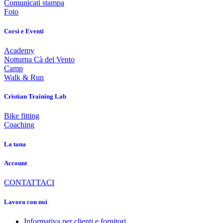
Comunicati stampa
Foto
Corsi e Eventi
Academy
Notturna Cà del Vento
Camp
Walk & Run
Cristian Training Lab
Bike fitting
Coaching
La tana
Account
CONTATTACI
Lavora con noi
Informativa per clienti e fornitori