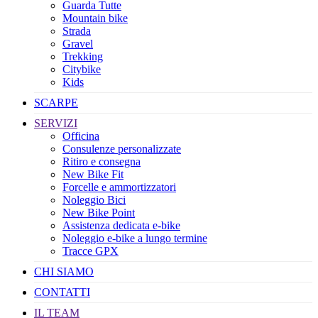
Guarda Tutte
Mountain bike
Strada
Gravel
Trekking
Citybike
Kids
SCARPE
SERVIZI
Officina
Consulenze personalizzate
Ritiro e consegna
New Bike Fit
Forcelle e ammortizzatori
Noleggio Bici
New Bike Point
Assistenza dedicata e-bike
Noleggio e-bike a lungo termine
Tracce GPX
CHI SIAMO
CONTATTI
IL TEAM