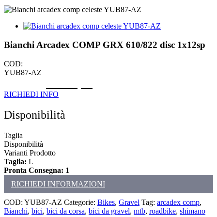
Bianchi Arcadex COMP GRX 610/822 disc 1x12sp
COD:
YUB87-AZ
Il
Il
€
2.870,00
€
3.190,00
prezzo
prezzo
RICHIEDI INFO
originale
attuale
era:
è:
Disponibilità
€3.190,00.
€2.870,00.
Taglia
Disponibilità
Varianti Prodotto
Taglia:
L
Pronta Consegna: 1
RICHIEDI INFORMAZIONI
COD:
YUB87-AZ
Categorie:
Bikes
,
Gravel
Tag:
arcadex comp
,
Bianchi
,
bici
,
bici da corsa
,
bici da gravel
,
mtb
,
roadbike
,
shimano