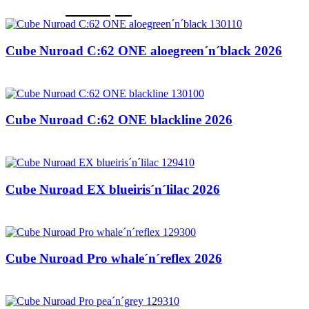
Il
Il
€
2.060,00
€
2.290,00
prezzo
prezzo
originale
attuale
era:
è:
Cube Nuroad C:62 ONE aloegreen´n´black 2026
€2.290,00.
€2.060,00.
€
2.049,00
Cube Nuroad C:62 ONE blackline 2026
€
2.049,00
Cube Nuroad EX blueiris´n´lilac 2026
€
1.449,00
Cube Nuroad Pro whale´n´reflex 2026
€
1.149,00